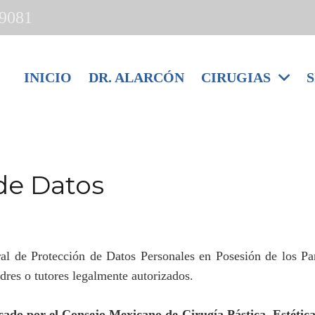
 9081
INICIO
DR. ALARCÓN
CIRUGIAS
S
de Datos
al de Protección de Datos Personales en Posesión de los Pa
dres o tutores legalmente autorizados.
icado por el Consejo Mexicano de Cirugía Pástica, Estétic