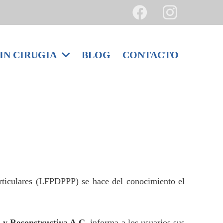
IN CIRUGIA
BLOG
CONTACTO
rticulares (LFPDPPP) se hace del conocimiento el
a y Reconstructiva A.C.
informa a los usuarios sus