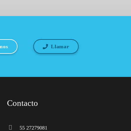
enos
Llamar
Contacto
55 27279081